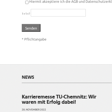
Please leave this field empty.
Hiermit akzeptiere ich die AGB und Datenschutzerk
1+1=?
* Pflichtangabe
NEWS
Karrieremesse TU-Chemnitz: Wir
waren mit Erfolg dabei!
28. NOVEMBER 2022