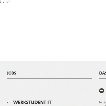
lärung*
JOBS
DA
WERKSTUDENT IT
In l