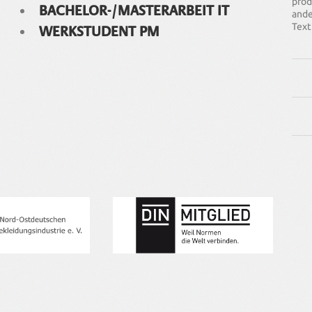
prod
BACHELOR-/MASTERARBEIT IT
ande
Text
WERKSTUDENT PM
Wir 
Anpa
komp
Unse
9001
unse
die 
Nor