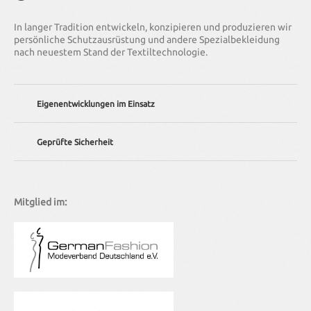
In langer Tradition entwickeln, konzipieren und produzieren wir
persönliche Schutzausrüstung und andere Spezialbekleidung
nach neuestem Stand der Textiltechnologie.
Eigenentwicklungen im Einsatz
Wir bieten Ihnen individuelle Lösungen – von der Anpassung
Geprüfte Sicherheit
existierender Bekleidung bis hin zur kompletten
Neuentwicklung.
Unser Unternehmen wird regelmäßig nach DIN EN ISO 9001
(Qualitätsmanagement-Norm) zertifiziert. Alle unsere
Kleidungsstücke erfüllen darüber hinaus natürlich die
Mitglied im:
entsprechenden nationalen und internationalen Normen.