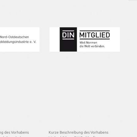
komp
Unse
9001
unse
die 
Nor
ng des Vorhabens
Kurze Beschreibung des Vorhabens