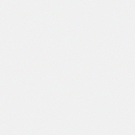
letten Neuentwicklung.
r Unternehmen wird regelmäßig nach DIN EN ISO
 (Qualitätsmanagement-Norm) zertifiziert. Alle
re Kleidungsstücke erfüllen darüber hinaus natürlich
entsprechenden nationalen und internationalen
men.