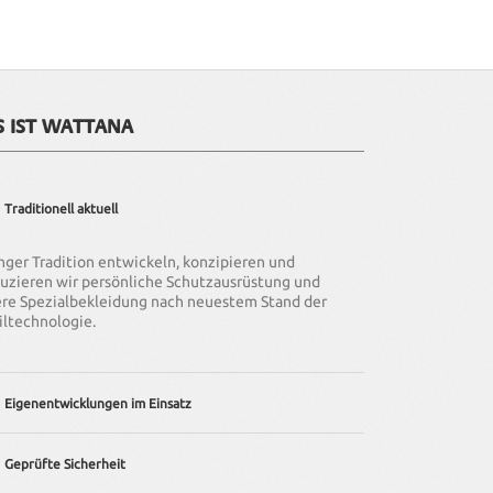
S IST WATTANA
Traditionell aktuell
anger Tradition entwickeln, konzipieren und
uzieren wir persönliche Schutzausrüstung und
re Spezialbekleidung nach neuestem Stand der
iltechnologie.
Eigenentwicklungen im Einsatz
bieten Ihnen individuelle Lösungen – von der
Geprüfte Sicherheit
ssung existierender Bekleidung bis hin zur