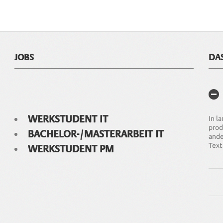
JOBS
DA
WERKSTUDENT IT
In l
prod
BACHELOR-/MASTERARBEIT IT
ande
Text
WERKSTUDENT PM
Wir 
Anpa