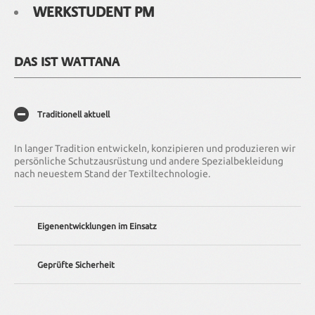
WERKSTUDENT PM
DAS IST WATTANA
Traditionell aktuell
In langer Tradition entwickeln, konzipieren und produzieren wir
persönliche Schutzausrüstung und andere Spezialbekleidung
nach neuestem Stand der Textiltechnologie.
Eigenentwicklungen im Einsatz
Wir bieten Ihnen individuelle Lösungen – von der Anpassung
Geprüfte Sicherheit
existierender Bekleidung bis hin zur kompletten
Neuentwicklung.
Unser Unternehmen wird regelmäßig nach DIN EN ISO 9001
(Qualitätsmanagement-Norm) zertifiziert. Alle unsere