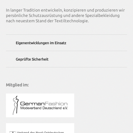
In langer Tradition entwickeln, konzipieren und produzieren wir
persönliche Schutzausrüstung und andere Spezialbekleidung
nach neuestem Stand der Textiltechnologie.
Eigenentwicklungen im Einsatz
Wir bieten Ihnen individuelle Lösungen – von der Anpassung
Geprüfte Sicherheit
existierender Bekleidung bis hin zur kompletten
Neuentwicklung.
Unser Unternehmen wird regelmäßig nach DIN EN ISO 9001
(Qualitätsmanagement-Norm) zertifiziert. Alle unsere
Kleidungsstücke erfüllen darüber hinaus natürlich die
Mitglied im:
entsprechenden nationalen und internationalen Normen.