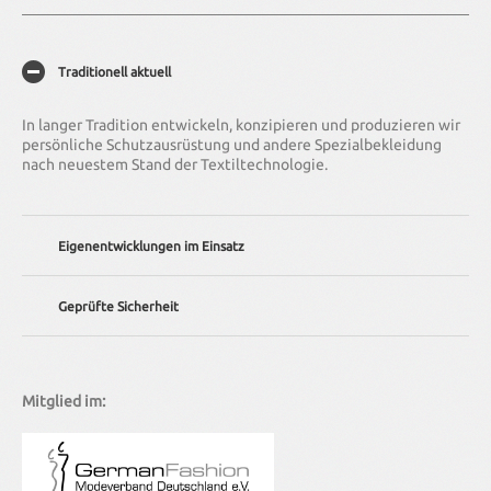
Traditionell aktuell
In langer Tradition entwickeln, konzipieren und produzieren wir
persönliche Schutzausrüstung und andere Spezialbekleidung
nach neuestem Stand der Textiltechnologie.
Eigenentwicklungen im Einsatz
Wir bieten Ihnen individuelle Lösungen – von der Anpassung
Geprüfte Sicherheit
existierender Bekleidung bis hin zur kompletten
Neuentwicklung.
Unser Unternehmen wird regelmäßig nach DIN EN ISO 9001
(Qualitätsmanagement-Norm) zertifiziert. Alle unsere
Kleidungsstücke erfüllen darüber hinaus natürlich die
Mitglied im:
entsprechenden nationalen und internationalen Normen.