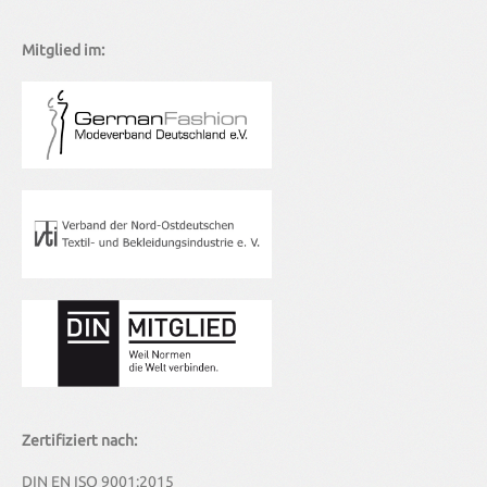
Unser Unternehmen wird regelmäßig nach DIN EN ISO 9001
(Qualitätsmanagement-Norm) zertifiziert. Alle unsere
Kleidungsstücke erfüllen darüber hinaus natürlich die
Mitglied im:
entsprechenden nationalen und internationalen Normen.
Zertifiziert nach:
DIN EN ISO 9001:2015