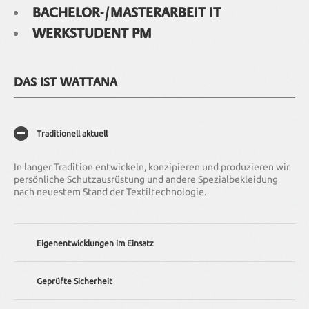
BACHELOR-/MASTERARBEIT IT
WERKSTUDENT PM
DAS IST WATTANA
Traditionell aktuell
In langer Tradition entwickeln, konzipieren und produzieren wir
persönliche Schutzausrüstung und andere Spezialbekleidung
nach neuestem Stand der Textiltechnologie.
Eigenentwicklungen im Einsatz
Wir bieten Ihnen individuelle Lösungen – von der Anpassung
Geprüfte Sicherheit
existierender Bekleidung bis hin zur kompletten
Neuentwicklung.